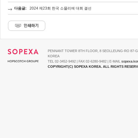
다음글:
2024 제23회 한국 소믈리에 대회 결선
PENNANT TOWER 8TH FLOOR, 8 SEOLLEUNG-RO 87-G
KOREA
TEL 02-3452-9492 | FAX 02-6280-9482 | E-MAIL
sopexa.ko
COPYRIGHT(C) SOPEXA KOREA. ALL RIGHTS RESER