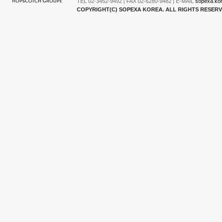
TEL 02-3452-9492 | FAX 02-6280-9482 | E-MAIL
sopexa.ko
COPYRIGHT(C) SOPEXA KOREA. ALL RIGHTS RESER