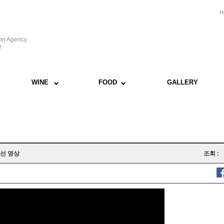
H
ion Agency
e
WINE
FOOD
GALLERY
결선 영상
조회 :