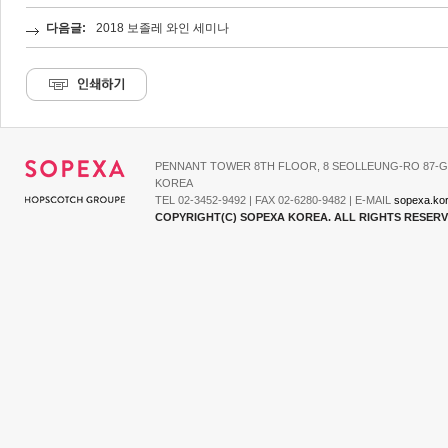
다음글:
2018 보졸레 와인 세미나
PENNANT TOWER 8TH FLOOR, 8 SEOLLEUNG-RO 87-G
KOREA
TEL 02-3452-9492 | FAX 02-6280-9482 | E-MAIL
sopexa.ko
COPYRIGHT(C) SOPEXA KOREA. ALL RIGHTS RESER