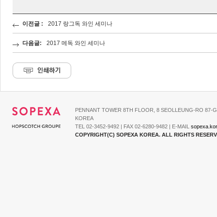
이전글 :
2017 랑그독 와인 세미나
다음글:
2017 메독 와인 세미나
PENNANT TOWER 8TH FLOOR, 8 SEOLLEUNG-RO 87-G
KOREA
TEL 02-3452-9492 | FAX 02-6280-9482 | E-MAIL
sopexa.ko
COPYRIGHT(C) SOPEXA KOREA. ALL RIGHTS RESER